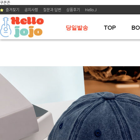
쿠폰존
즐겨찾기
공지사항
질문과 답변
상품후기
Hello.J
당일발송
TOP
BO