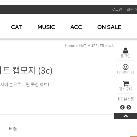
로그인
회원가
CAT
MUSIC
ACC
ON SALE
Home
>
HAT, MUFFLER
>
모자
> 빈티지하트 캡
로그인
 캡모자 (3c)
마이페이지
자에 손으로 그린 듯한 하트!
장바구니
최근본상품
60원