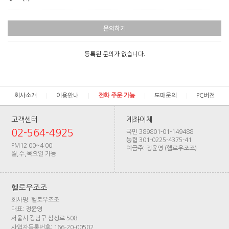
문의하기
등록된 문의가 없습니다.
회사소개
이용안내
전화 주문 가능
도매문의
PC버전
고객센터
계좌이체
02-564-4925
국민 389801-01-149488
농협 301-0225-4375-41
PM12:00~4:00
예금주: 정윤영 (헬로우조조)
월,수,목요일 가능
헬로우조조
회사명: 헬로우조조
대표: 정윤영
서울시 강남구 삼성로 508
사업자등록번호: 166-20-00502