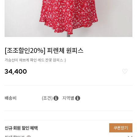
[조조할인20%] 피렌체 원피스
가슴선이 예쁘게 파인 레드 잔꽃 원피스 :)
34,400
배송비
(조건)
지역별
신규 회원 할인 혜택
쿠폰받기