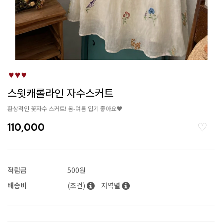
스윗캐롤라인 자수스커트
환상적인 꽃자수 스커트! 봄-여름 입기 좋아요♥
110,000
적립금
500원
배송비
(조건)
지역별