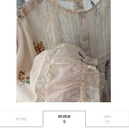
REVIEW
Q&A
DETAIL
()
(2)