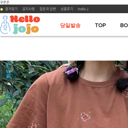
쿠폰존
즐겨찾기
공지사항
질문과 답변
상품후기
Hello.J
당일발송
TOP
BO