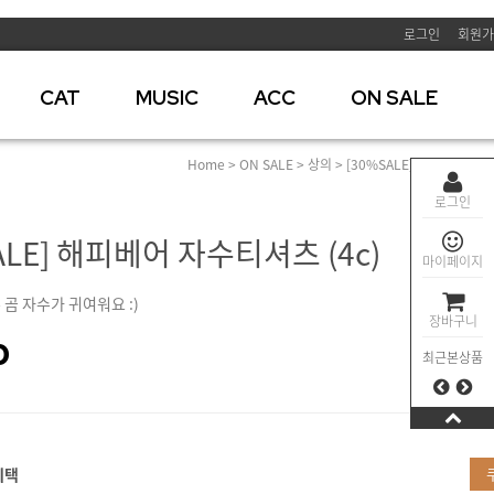
로그인
회원가
CAT
MUSIC
ACC
ON SALE
Home
>
ON SALE
>
상의
> [30%SALE] 해피베어 자수
로그인
ALE] 해피베어 자수티셔츠 (4c)
마이페이지
 곰 자수가 귀여워요 :)
장바구니
0
최근본상품
혜택