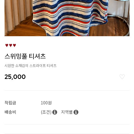
스위밍풀 티셔츠
시원한 소재감의 스트라이프 티셔츠
25,000
적립금
100원
배송비
(조건)
지역별