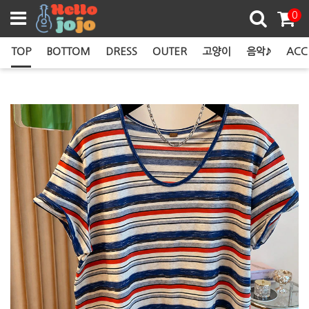
쿠폰존
0
TOP
BOTTOM
DRESS
OUTER
고양이
음악♪
ACC