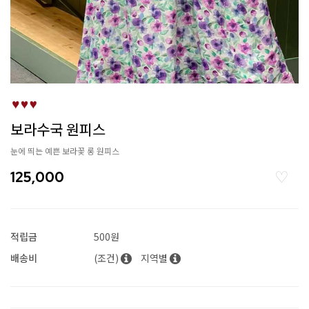
보라수국 원피스
눈에 띄는 예쁜 보라꽃 롱 원피스
125,000
적립금
500원
배송비
(조건)
지역별