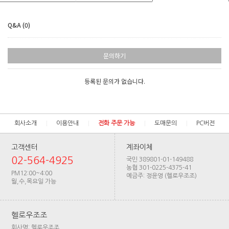
Q&A (0)
문의하기
등록된 문의가 없습니다.
회사소개
이용안내
전화 주문 가능
도매문의
PC버전
고객센터
계좌이체
02-564-4925
국민 389801-01-149488
농협 301-0225-4375-41
PM12:00~4:00
예금주: 정윤영 (헬로우조조)
월,수,목요일 가능
헬로우조조
회사명: 헬로우조조