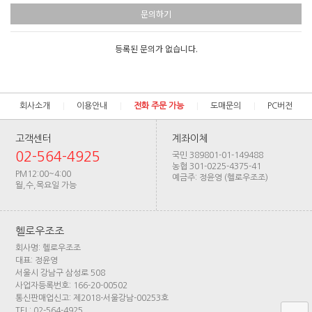
문의하기
등록된 문의가 없습니다.
회사소개
이용안내
전화 주문 가능
도매문의
PC버전
고객센터
계좌이체
02-564-4925
국민 389801-01-149488
농협 301-0225-4375-41
PM12:00~4:00
예금주: 정윤영 (헬로우조조)
월,수,목요일 가능
헬로우조조
회사명: 헬로우조조
대표: 정윤영
서울시 강남구 삼성로 508
사업자등록번호: 166-20-00502
통신판매업신고: 제2018-서울강남-00253호
TEL: 02-564-4925