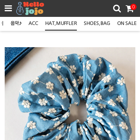
쿠폰존
0
이
음악♪
ACC
HAT,MUFFLER
SHOES,BAG
ON SALE