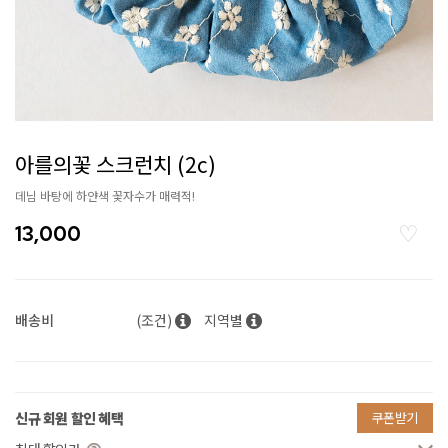
아를의꽃 스크런치 (2c)
데님 바탕에 하얀색 꽃자수가 매력적!
13,000
배송비
(조건)
지역별
신규 회원 할인 혜택
쿠폰받기