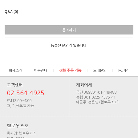
Q&A (0)
문의하기
등록된 문의가 없습니다.
회사소개
이용안내
전화 주문 가능
도매문의
PC버전
고객센터
계좌이체
02-564-4925
국민 389801-01-149488
농협 301-0225-4375-41
PM12:00~4:00
예금주: 정윤영 (헬로우조조)
월,수,목요일 가능
헬로우조조
회사명: 헬로우조조