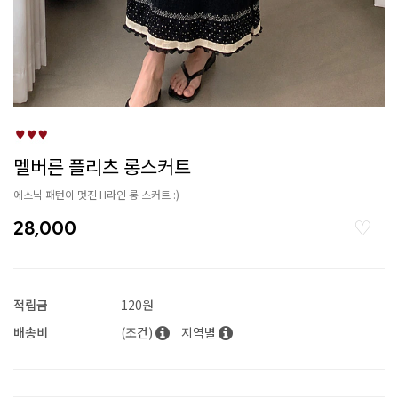
멜버른 플리츠 롱스커트
에스닉 패턴이 멋진 H라인 롱 스커트 :)
28,000
적립금
120원
배송비
(조건)
지역별