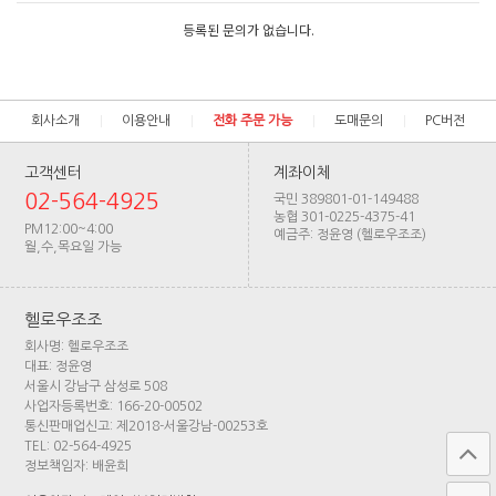
등록된 문의가 없습니다.
회사소개
이용안내
전화 주문 가능
도매문의
PC버전
고객센터
계좌이체
02-564-4925
국민 389801-01-149488
농협 301-0225-4375-41
PM12:00~4:00
예금주: 정윤영 (헬로우조조)
월,수,목요일 가능
헬로우조조
회사명: 헬로우조조
대표: 정윤영
서울시 강남구 삼성로 508
사업자등록번호: 166-20-00502
통신판매업신고: 제2018-서울강남-00253호
TEL: 02-564-4925
정보책임자: 배윤희