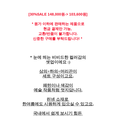
[30
%SALE 148,
000원-> 103,600원]
* 원가 이하에 판매하는 제품으로
현금 결제만 가능,
교환/반품이 불가합니다.
신중한 구매를 부탁드립니다! *
* 눈에 띄는 비비드한 컬러감의
셋업이에요 :)
상의+하의+머리끈이
세트 구성이고요,
패턴이나 색감이
예술 작품처럼 멋지답니다.
린넨 소재로
한여름에도 시원하게 입으실 수 있고요,
국내에서 쉽게 보시기 힘든