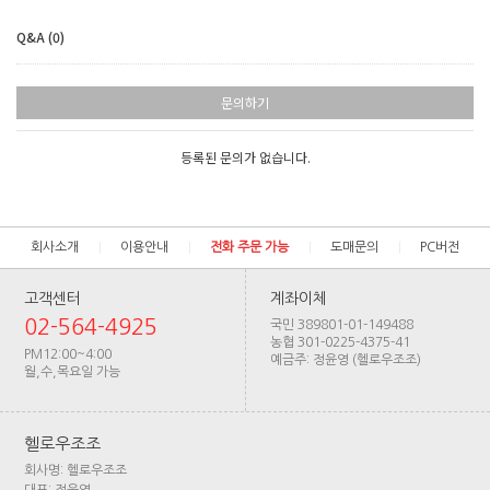
Q&A (0)
문의하기
등록된 문의가 없습니다.
회사소개
이용안내
전화 주문 가능
도매문의
PC버전
고객센터
계좌이체
02-564-4925
국민 389801-01-149488
농협 301-0225-4375-41
PM12:00~4:00
예금주: 정윤영 (헬로우조조)
월,수,목요일 가능
헬로우조조
회사명: 헬로우조조
대표: 정윤영