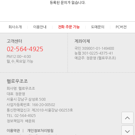
등록된 문의가 없습니다.
회사소개
이용안내
전화 주문 가능
도매문의
PC버전
고객센터
계좌이체
02-564-4925
국민 389801-01-149488
농협 301-0225-4375-41
PM12:00~4:00
예금주: 정윤영 (헬로우조조)
월,수,목요일 가능
헬로우조조
회사명: 헬로우조조
대표: 정윤영
서울시 강남구 삼성로 508
사업자등록번호: 166-20-00502
통신판매업신고: 제2018-서울강남-00253호
TEL: 02-564-4925
정보책임자: 배윤희
이용약관
|
개인정보처리방침