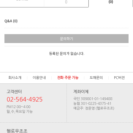
()
(0)
Q&A (0)
문의하기
등록된 문의가 없습니다.
회사소개
이용안내
전화 주문 가능
도매문의
PC버전
고객센터
계좌이체
02-564-4925
국민 389801-01-149488
농협 301-0225-4375-41
PM12:00~4:00
예금주: 정윤영 (헬로우조조)
월,수,목요일 가능
헬로우조조