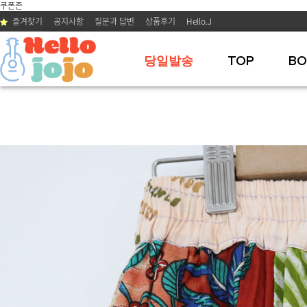
쿠폰존
즐겨찾기
공지사항
질문과 답변
상품후기
Hello.J
당일발송
TOP
BO