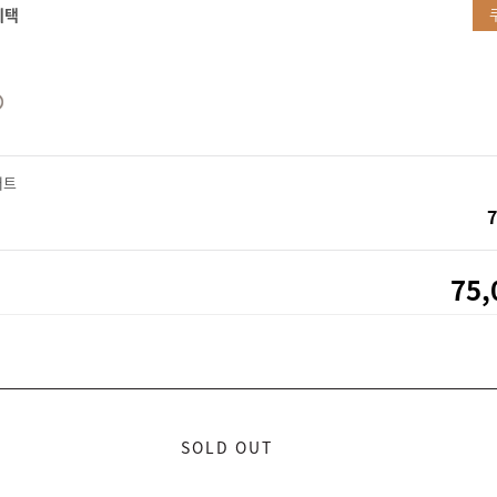
혜택
커트
7
75,
SOLD OUT