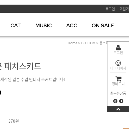
로그인
회원가
CAT
MUSIC
ACC
ON SALE
Home
>
BOTTOM
>
롱스커트
> 푸릇푸릇
로그인
 패치스커트
마이페이지
 제작된 일본 수입 빈티지 스커트입니다!
장바구니
0
최근본상품
370원