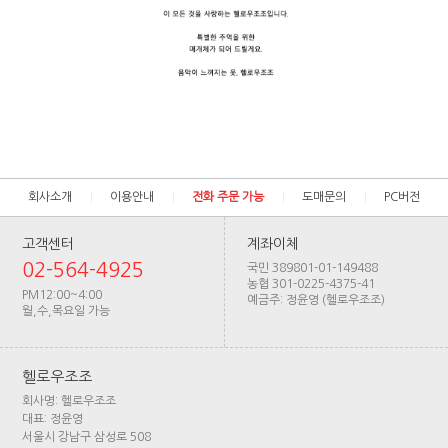
회사소개
이용안내
전화 주문 가능
도매문의
PC버전
고객센터
계좌이체
02-564-4925
국민 389801-01-149488
농협 301-0225-4375-41
PM12:00~4:00
예금주: 정윤영 (헬로우조조)
월,수,목요일 가능
헬로우조조
회사명: 헬로우조조
대표: 정윤영
서울시 강남구 삼성로 508