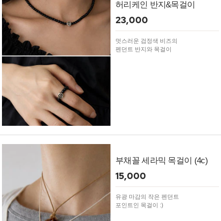
허리케인 반지&목걸이
23,000
멋스러운 검정색 비즈의
펜던트 반지와 목걸이
부채꼴 세라믹 목걸이 (4c)
15,000
유광 마감의 작은 펜던트
포인트인 목걸이 :)