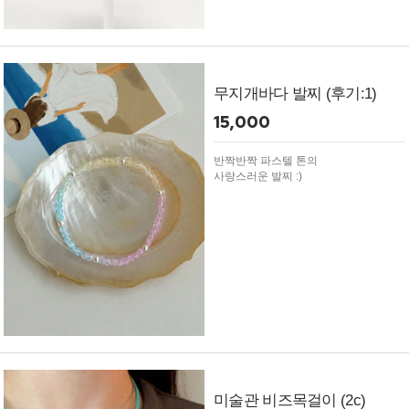
무지개바다 발찌 (후기:1)
15,000
반짝반짝 파스텔 톤의
사랑스러운 발찌 :)
미술관 비즈목걸이 (2c)