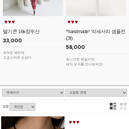
딸기콘 16k장우산
*handmade* 악세서리 샘플전
(3t)
33,000
58,000
귀여운 패턴에
고급스러운 손잡이
유니크한 목걸이와
패치 모자를 만나보세요!
정렬