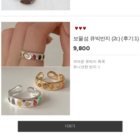
보물섬 큐빅반지 (2c) (후기:1)
9,800
귀여운 큐빅이 콕콕
유니크한 반지 :)
더보기