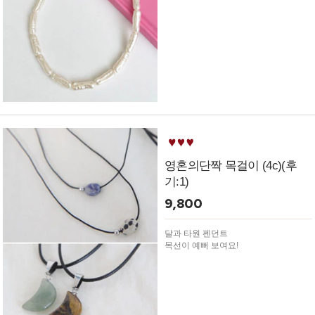
영혼의단짝 목걸이 (4c)(후
기:1)
9,800
달과 타원 펜던트
목선이 예뻐 보여요!