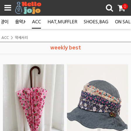
쿠폰존
0
고양이
음악♪
ACC
HAT,MUFFLER
SHOES,BAG
ON SAL
ACC
악세서리
weekly best