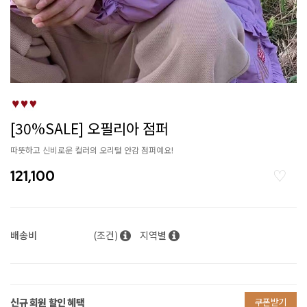
[30%SALE] 오필리아 점퍼
따뜻하고 신비로운 컬러의 오리털 안감 점퍼예요!
121,100
배송비
(조건)
지역별
신규 회원 할인 혜택
쿠폰받기