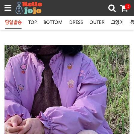
쿠폰존
0
당일발송
TOP
BOTTOM
DRESS
OUTER
고양이
음