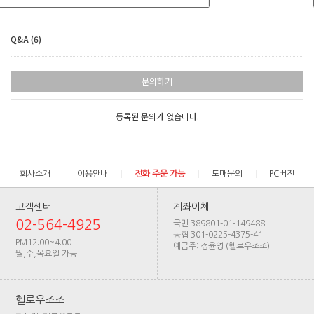
Q&A (6)
문의하기
등록된 문의가 없습니다.
회사소개
이용안내
전화 주문 가능
도매문의
PC버전
고객센터
계좌이체
02-564-4925
국민 389801-01-149488
농협 301-0225-4375-41
PM12:00~4:00
예금주: 정윤영 (헬로우조조)
월,수,목요일 가능
헬로우조조