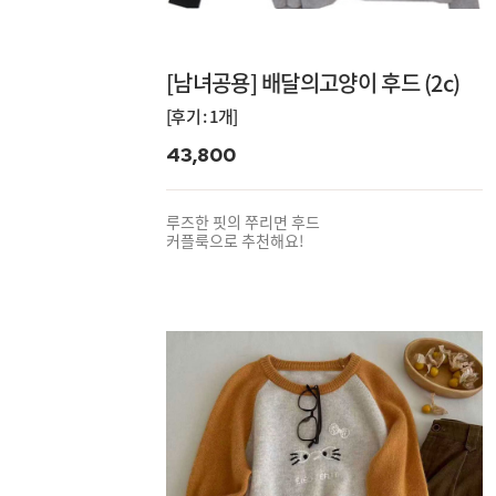
[남녀공용] 배달의고양이 후드 (2c)
[후기 : 1개]
43,800
루즈한 핏의 쭈리면 후드
커플룩으로 추천해요!