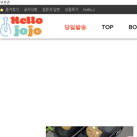
쿠폰존
즐겨찾기
공지사항
질문과 답변
상품후기
Hello.J
당일발송
TOP
BO
BEST 01