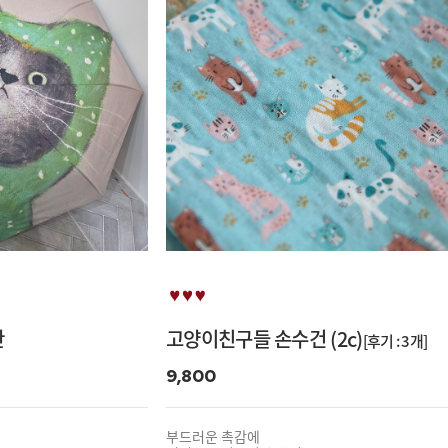
산
고양이친구들 손수건 (2c)
[후기 : 3개]
9,800
부드러운 촉감에