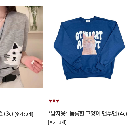
(3c)
*남자용* 늠름한 고양이 맨투맨 (4c)
[후기 : 3개]
[후기 : 1개]