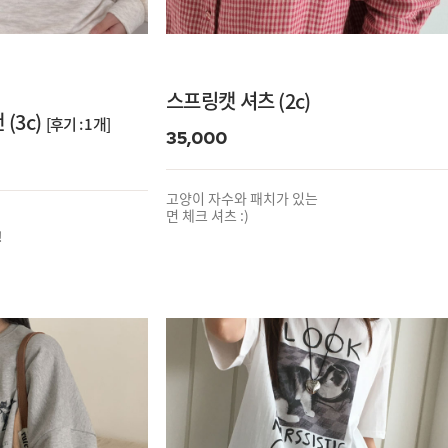
스프링캣 셔츠 (2c)
(3c)
[후기 : 1개]
35,000
고양이 자수와 패치가 있는
면 체크 셔츠 :)
!