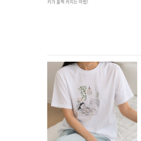
키가 훌쩍 커지는 마법!