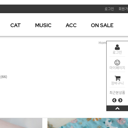
로그인
회원가
CAT
MUSIC
ACC
ON SALE
Home
>
CATS
>
상
로그인
마이페이지
품
(66)
장바구니
최근본상품
BEST 04