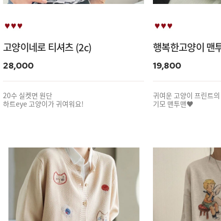
고양이네로 티셔츠 (2c)
행복한고양이 맨투맨
28,000
19,800
20수 실켓면 원단
귀여운 고양이 프린트의
하트eye 고양이가 귀여워요!
기모 맨투맨♥