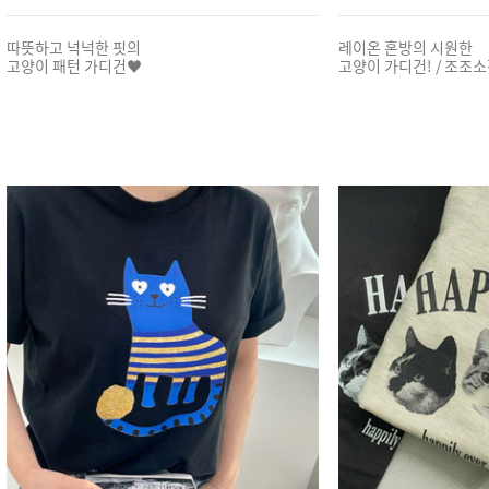
따뜻하고 넉넉한 핏의
레이온 혼방의 시원한
고양이 패턴 가디건♥
고양이 가디건! / 조조