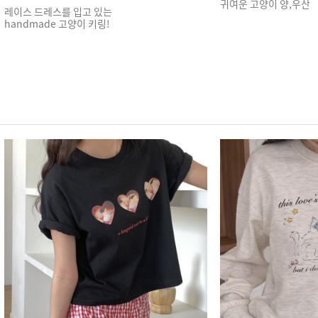
귀여운 고양이 양,우산
레이스 드레스를 입고 있는
handmade 고양이 키링!