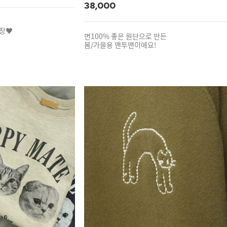
38,000
소장♥
면100% 좋은 원단으로 만든
봄/가을용 맨투맨이에요!