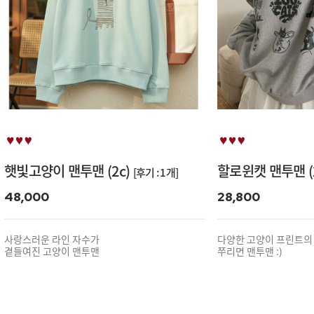
햇빛고양이 맨투맨 (2c)
할로윈캣 맨투맨 (2
[후기 : 1개]
48,000
28,800
사랑스러운 라인 자수가
다양한 고양이 프린트의
곁들여진 고양이 맨투맨
쭈리면 맨투맨 :)