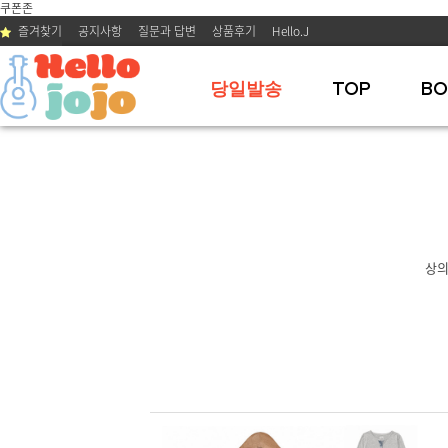
쿠폰존
즐겨찾기
공지사항
질문과 답변
상품후기
Hello.J
당일발송
TOP
BO
상
BEST 01