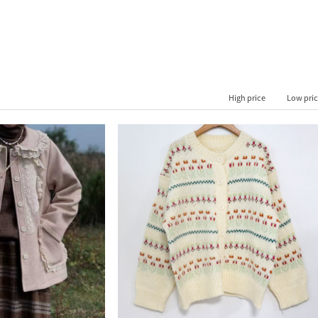
High price
Low pri