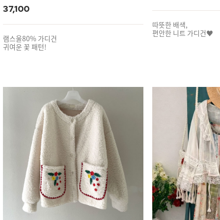
37,100
따뜻한 배색,
편안한 니트 가디건♥
램스울80% 가디건
귀여운 꽃 패턴!