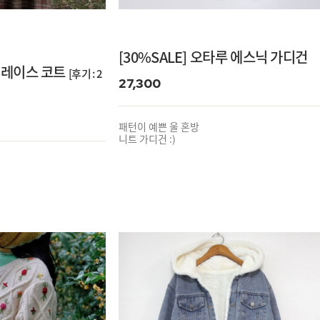
[30%SALE] 오타루 에스닉 가디건
라 레이스 코트
[후기 : 2
27,300
패턴이 예쁜 울 혼방
니트 가디건 :)