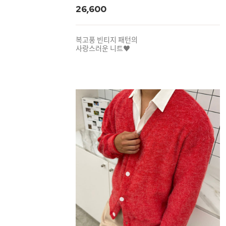
26,600
복고풍 빈티지 패턴의
사랑스러운 니트♥