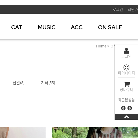
로그인
회원가
CAT
MUSIC
ACC
ON SALE
Home
>
ON SALE
>
아우
로그인
마이페이지
신발
기타
(8)
(55)
장바구니
최근본상품
BEST 04