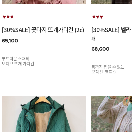
[30%SALE] 꽃다지 뜨개가디건 (2c)
[30%SALE] 벨
개]
65,100
68,600
부드러운 소재의
모티브 뜨개 가디건
봄까지 입을 수 있는
모직 반 코트 :)