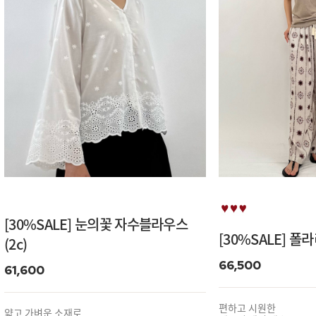
[30%SALE] 눈의꽃 자수블라우스
[30%SALE] 폴
(2c)
66,500
61,600
편하고 시원한
얇고 가벼운 소재로