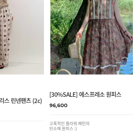
[30%SALE] 에스프레소 원피스
라리스 린넨팬츠 (2c)
96,600
고혹적인 플라워 패턴의
민소매 원피스 :)