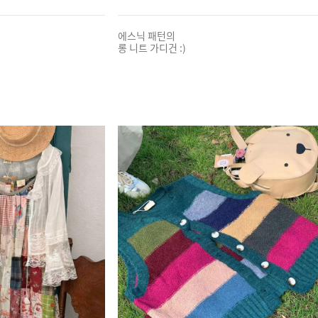
에스닉 패턴의
롱 니트 가디건 :)