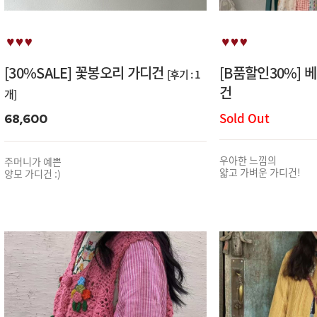
[30%SALE] 꽃봉오리 가디건
[B품할인30%] 
[후기 : 1
건
개]
Sold Out
68,600
우아한 느낌의
주머니가 예쁜
얇고 가벼운 가디건!
양모 가디건 :)