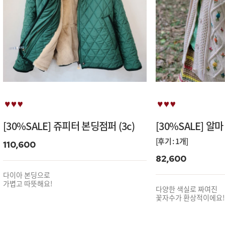
[30%SALE] 쥬피터 본딩점퍼 (3c)
[30%SALE] 알마
[후기 : 1개]
110,600
82,600
다이아 본딩으로
가볍고 따뜻해요!
다양한 색실로 짜여진
꽃자수가 환상적이에요!