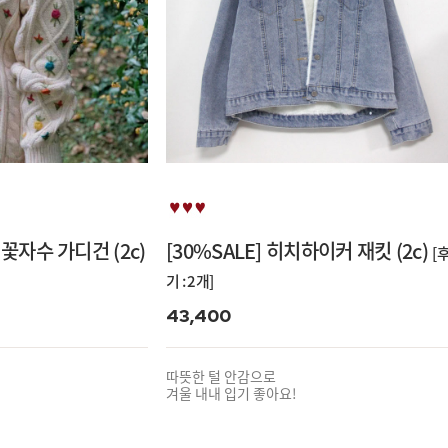
 꽃자수 가디건 (2c)
[30%SALE] 히치하이커 재킷 (2c)
[
기 : 2개]
43,400
따뜻한 털 안감으로
겨울 내내 입기 좋아요!