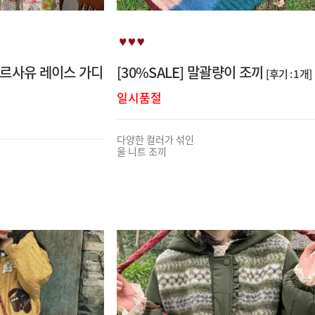
베르사유 레이스 가디
[30%SALE] 말괄량이 조끼
[후기 : 1개]
일시품절
다양한 컬러가 섞인
울 니트 조끼