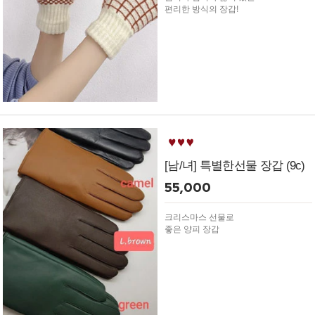
편리한 방식의 장갑!
[남/녀] 특별한선물 장갑 (9c)
55,000
크리스마스 선물로
좋은 양피 장갑