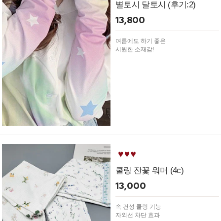
별토시 달토시 (후기:2)
13,800
여름에도 하기 좋은
시원한 소재감!
쿨링 잔꽃 워머 (4c)
13,000
속 건성 쿨링 기능
자외선 차단 효과