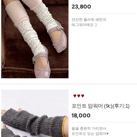
23,800
잔잔한 플라워 패턴의
레그워머예요 :)
포인트 암워머 (9c)(후기:1)
18,000
팔을 충분히 가리면서
포인트도 있는 암워머♥