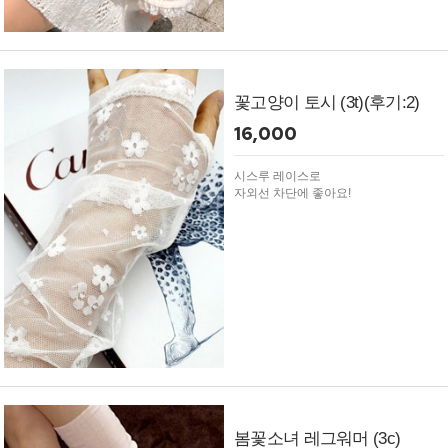
꽃고양이 토시 (3t)(후기:2)
16,000
시스루 레이스로
자외선 차단에 좋아요!
봄꽃소녀 레그워머 (3c)