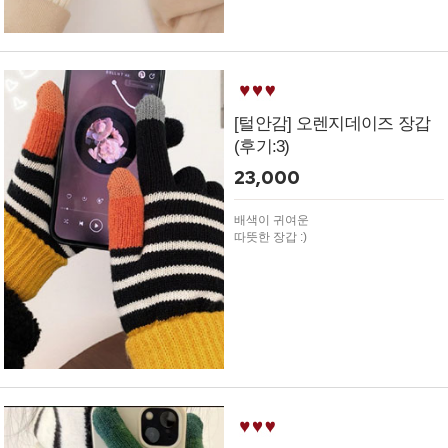
[털안감] 오렌지데이즈 장갑
(후기:3)
23,000
배색이 귀여운
따뜻한 장갑 :)