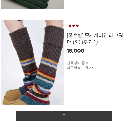
[울혼방] 무지개라인 레그워
머 (3c) (후기:1)
18,000
신축성이 좋고
따뜻한 레그워머♥
더보기