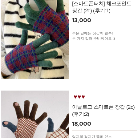
[스마트폰터치] 체크포인트
장갑 (2c) (후기:1)
13,000
추운 날에는 장갑이 필수!
두 가지 컬러 준비했어요 :)
아날로그 스마트폰 장갑 (2c)
(후기:2)
18,000
엄지와 검지가 뚫려 있는