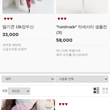
딸기콘 16k장우산
*handmade* 악세서리 샘플전
(3t)
33,000
58,000
귀여운 패턴에
고급스러운 손잡이
유니크한 목걸이와
패치 모자를 만나보세요!
정렬