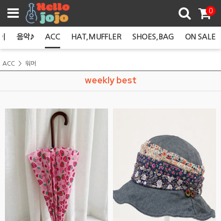
쿠폰존
0
이
음악♪
ACC
HAT,MUFFLER
SHOES,BAG
ON SALE
ACC
워머
weekly best