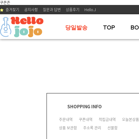
쿠폰존
즐겨찾기
공지사항
질문과 답변
상품후기
Hello.J
당일발송
TOP
BO
SHOPPING INFO
주문내역
쿠폰내역
적립금내역
오늘본상품
상품 보관함
주소록 관리
선물함