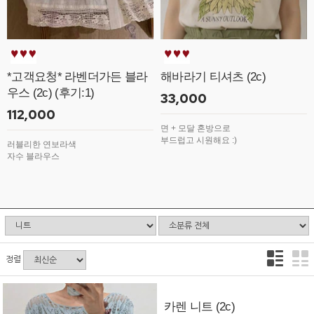
*고객요청* 라벤더가든 블라
해바라기 티셔츠 (2c)
우스 (2c) (후기:1)
33,000
112,000
면 + 모달 혼방으로
부드럽고 시원해요 :)
러블리한 연보라색
자수 블라우스
정렬
카렌 니트 (2c)