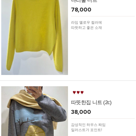
나리울 니트
78,000
라임 옐로우 컬러에
따뜻하고 좋은 소재
따뜻한집 니트 (2c)
38,000
감성적인 하우스 짜임
일러스트가 포인트!