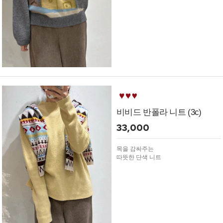
비비드 반폴라 니트 (3c)
33,000
목을 감싸주는
따뜻한 단색 니트