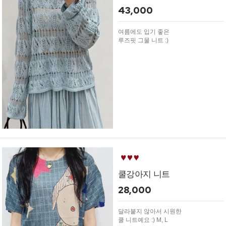
43,000
여름에도 입기 좋은
루즈핏 그물 니트 :)
쿨강아지 니트
28,000
달라붙지 않아서 시원한
쿨 니트예요 :) M, L