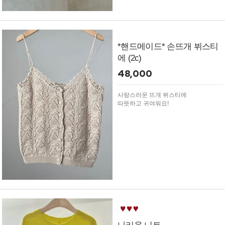
*핸드메이드* 손뜨개 뷔스티
에 (2c)
48,000
사랑스러운 뜨개 뷔스티에
따뜻하고 귀여워요!