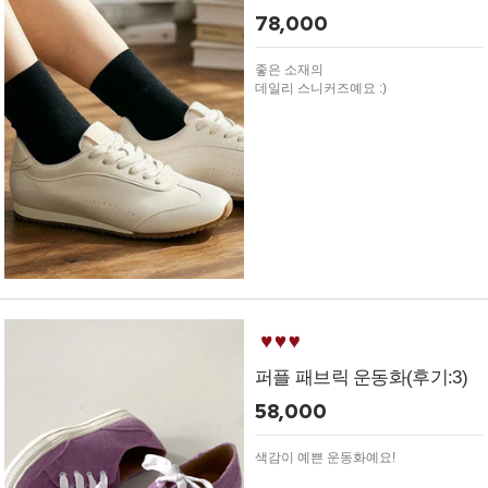
78,000
좋은 소재의
데일리 스니커즈예요 :)
퍼플 패브릭 운동화(후기:3)
58,000
색감이 예쁜 운동화예요!