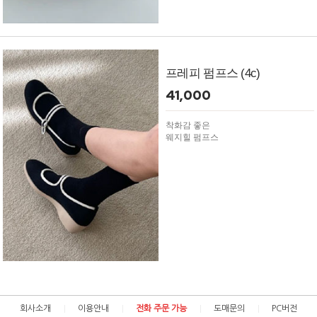
프레피 펌프스 (4c)
41,000
착화감 좋은
웨지힐 펌프스
회사소개
이용안내
전화 주문 가능
도매문의
PC버전