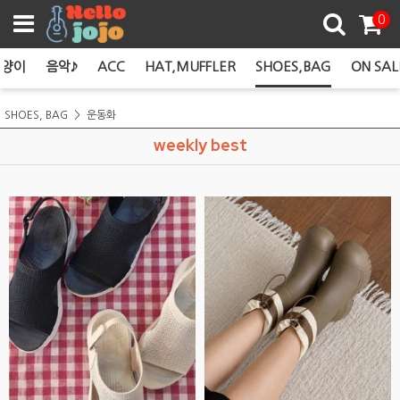
쿠폰존
0
고양이
음악♪
ACC
HAT,MUFFLER
SHOES,BAG
ON SAL
SHOES, BAG
운동화
weekly best