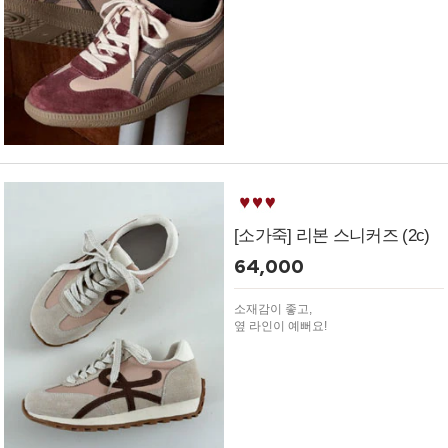
[소가죽] 리본 스니커즈 (2c)
64,000
소재감이 좋고,
옆 라인이 예뻐요!