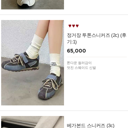
정거장 투톤스니커즈 (2c) (후
기:1)
65,000
톤다운 컬러감이
멋진 스웨이드 신발
베가본드 스니커즈 (3c)